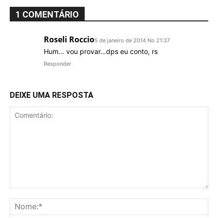
1 COMENTÁRIO
Roseli Roccio
5 de janeiro de 2014 No 21:37
Hum… vou provar…dps eu conto, rs
Responder
DEIXE UMA RESPOSTA
Comentário:
No