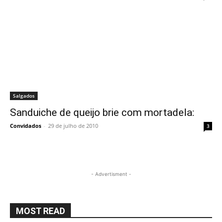
Salgados
Sanduiche de queijo brie com mortadela:
Convidados
-
29 de julho de 2010
3
- Advertisment -
MOST READ