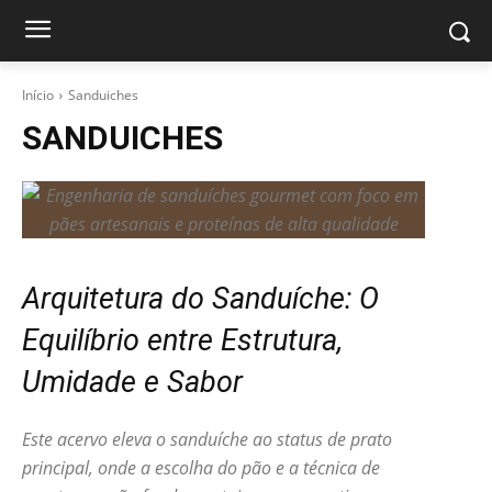
Início
Sanduiches
SANDUICHES
Arquitetura do Sanduíche: O
Equilíbrio entre Estrutura,
Umidade e Sabor
Este acervo eleva o sanduíche ao status de prato
principal, onde a escolha do pão e a técnica de