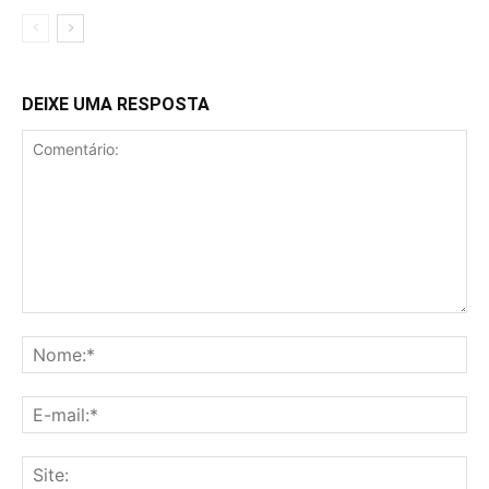
DEIXE UMA RESPOSTA
Comentário:
No
E-
mai
Sit