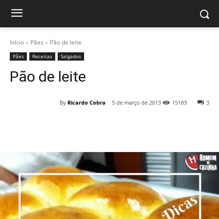
Início
Pães
Pão de leite
Pães
Receitas
Salgados
Pão de leite
By
Ricardo Cobra
5 de março de 2013
15183
3