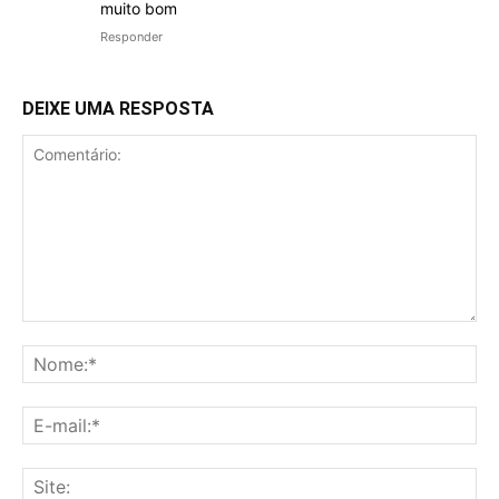
muito bom
Responder
DEIXE UMA RESPOSTA
Comentário:
No
E-
mai
Sit