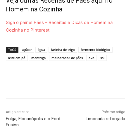
Veja outras Receitas de Pães aqui no
Homem na Cozinha
Siga o painel Pães – Receitas e Dicas de Homem na
Cozinha no Pinterest.
TAGS
açúcar
água
farinha de trigo
fermento biológico
leite em pó
manteiga
melhorador de pães
ovo
sal
Artigo anterior
Próximo artigo
Folga, Florianópolis e o Ford
Limonada reforçada
Fusion