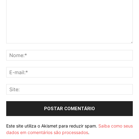
Comentário:
No
E-
mai
Sit
Este site utiliza o Akismet para reduzir spam.
Saiba como seus
dados em comentários são processados
.