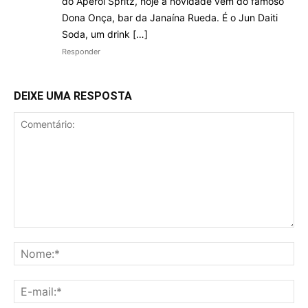
do Aperol Spritz, hoje a novidade vem do famoso
Dona Onça, bar da Janaína Rueda. É o Jun Daiti
Soda, um drink […]
Responder
DEIXE UMA RESPOSTA
Comentário:
No
E-
mai