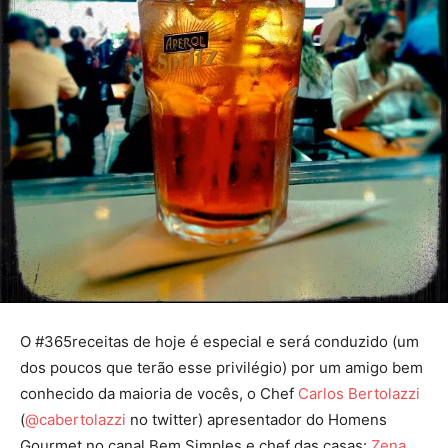
O #365receitas de hoje é especial e será conduzido (um
dos poucos que terão esse privilégio) por um amigo bem
conhecido da maioria de vocês, o Chef
Carlos Bertolazzi
(
@cabertolazzi
no twitter) apresentador do Homens
Gourmet no canal Bem Simples e chef das casas:
Zena