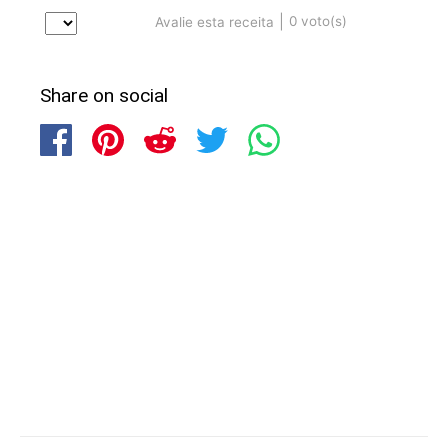
|
0
voto(s)
Avalie esta receita
Share on social