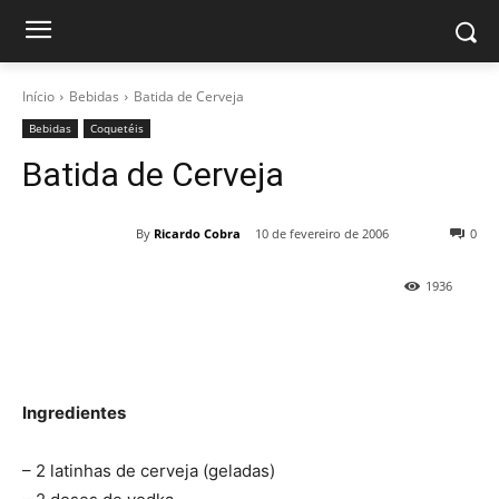
Início
Bebidas
Batida de Cerveja
Bebidas
Coquetéis
Batida de Cerveja
By
Ricardo Cobra
10 de fevereiro de 2006
0
1936
Ingredientes
– 2 latinhas de cerveja (geladas)