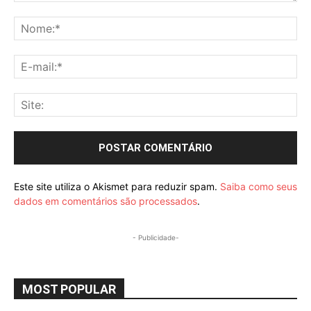
Comentário:
No
E-
mai
Sit
Este site utiliza o Akismet para reduzir spam.
Saiba como seus
dados em comentários são processados
.
- Publicidade-
MOST POPULAR