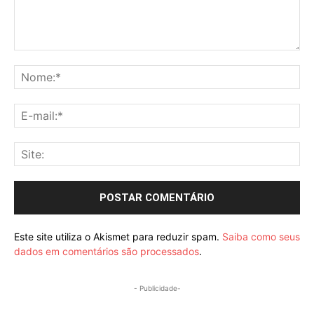
Comentário:
No
E-
mai
Sit
Este site utiliza o Akismet para reduzir spam.
Saiba como seus
dados em comentários são processados
.
- Publicidade-