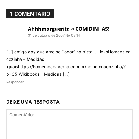
1 COMENTÁRIO
Ahhhmarguerita « COMIDINHAS!
31 de outubro de 2007 No 05:14
[…] amigo gay que ame se “jogar” na pista… LinksHomens na
cozinha – Medidas
iguaishttps://homemnacaverna.com.br/homemnacozinha/?
p=35 Wikibooks – Medidas […]
Responder
DEIXE UMA RESPOSTA