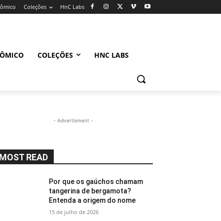
nômico
Coleções
HnC Labs
NÔMICO
COLEÇÕES
HNC LABS
- Advertisment -
MOST READ
Por que os gaúchos chamam
tangerina de bergamota?
Entenda a origem do nome
15 de julho de 2026