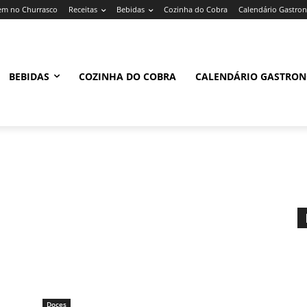
m no Churrasco
Receitas
Bebidas
Cozinha do Cobra
Calendário Gastro
BEBIDAS
COZINHA DO COBRA
CALENDÁRIO GASTRO
Doces