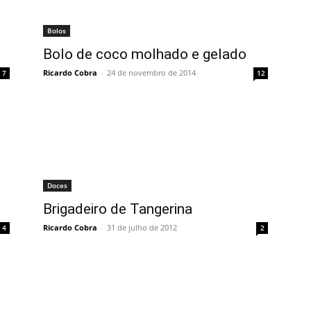
Bolos
Bolo de coco molhado e gelado
Ricardo Cobra
-
24 de novembro de 2014
7
12
Doces
Brigadeiro de Tangerina
Ricardo Cobra
-
31 de julho de 2012
4
2