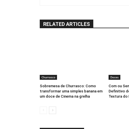
RELATED ARTICLES
Churrasco
Doces
Sobremesa de Churrasco: Como
Com ou Sem
transformar uma simples banana em
Definitivo 
um doce de Cinema na grelha
Textura do