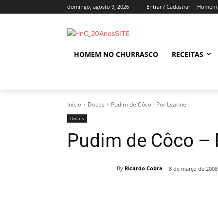
domingo, agosto 9, 2026
Entrar / Cadastrar
Homem 
HOMEM NO CHURRASCO
RECEITAS
Início
Doces
Pudim de Côco - Por Lyanne
Doces
Pudim de Côco – 
By
Ricardo Cobra
8 de março de 2008
Compartilhado