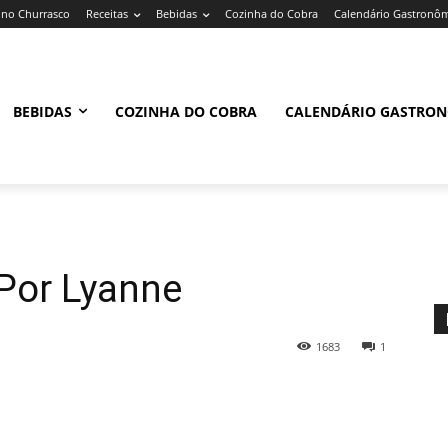
no Churrasco
Receitas
Bebidas
Cozinha do Cobra
Calendário Gastronô
BEBIDAS
COZINHA DO COBRA
CALENDÁRIO GASTRO
Por Lyanne
1683
1