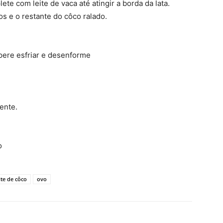
lete com leite de vaca até atingir a borda da lata.
os e o restante do côco ralado.
pere esfriar e desenforme
ente.
o
ite de côco
ovo