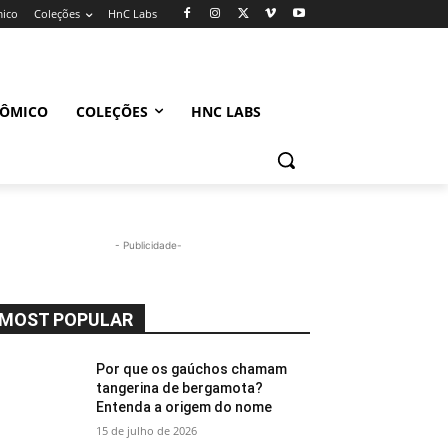
mico
Coleções
HnC Labs
NÔMICO
COLEÇÕES
HNC LABS
- Publicidade-
MOST POPULAR
Por que os gaúchos chamam
tangerina de bergamota?
Entenda a origem do nome
15 de julho de 2026