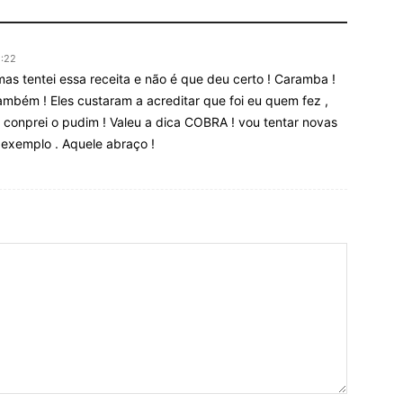
2:22
 mas tentei essa receita e não é que deu certo ! Caramba !
mbém ! Eles custaram a acreditar que foi eu quem fez ,
conprei o pudim ! Valeu a dica COBRA ! vou tentar novas
or exemplo . Aquele abraço !