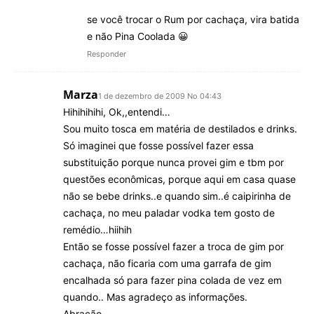
se você trocar o Rum por cachaça, vira batida
e não Pina Coolada 😀
Responder
Marza
1 de dezembro de 2009 No 04:43
Hihihihihi, Ok,,entendi…
Sou muito tosca em matéria de destilados e drinks.
Só imaginei que fosse possível fazer essa
substituição porque nunca provei gim e tbm por
questões econômicas, porque aqui em casa quase
não se bebe drinks..e quando sim..é caipirinha de
cachaça, no meu paladar vodka tem gosto de
remédio…hiihih
Então se fosse possível fazer a troca de gim por
cachaça, não ficaria com uma garrafa de gim
encalhada só para fazer pina colada de vez em
quando.. Mas agradeço as informações.
Abração.