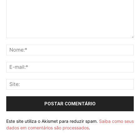
Comentário:
No
E-
mai
Sit
Este site utiliza o Akismet para reduzir spam.
Saiba como seus
dados em comentários são processados
.