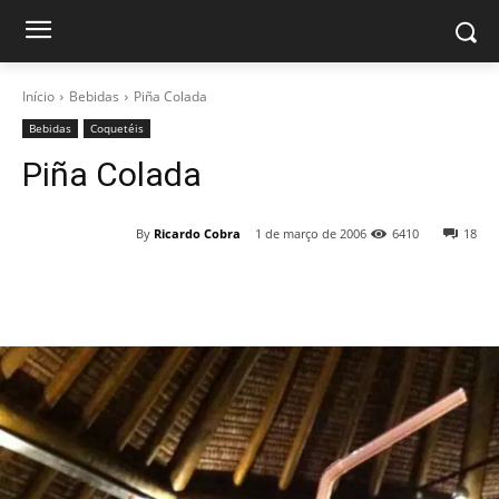
Início
Bebidas
Piña Colada
Bebidas
Coquetéis
Piña Colada
By
Ricardo Cobra
1 de março de 2006
6410
18