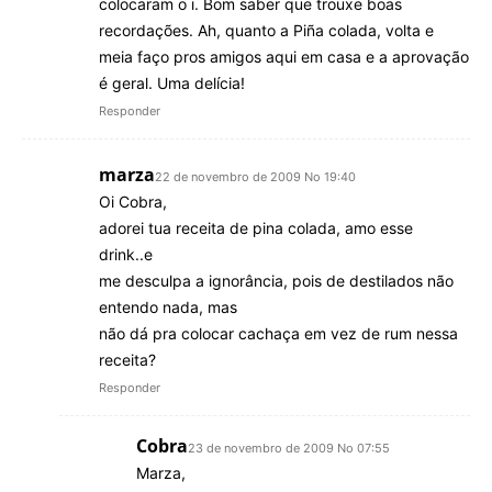
colocaram o i. Bom saber que trouxe boas
recordações. Ah, quanto a Piña colada, volta e
meia faço pros amigos aqui em casa e a aprovação
é geral. Uma delícia!
Responder
marza
22 de novembro de 2009 No 19:40
Oi Cobra,
adorei tua receita de pina colada, amo esse
drink..e
me desculpa a ignorância, pois de destilados não
entendo nada, mas
não dá pra colocar cachaça em vez de rum nessa
receita?
Responder
Cobra
23 de novembro de 2009 No 07:55
Marza,