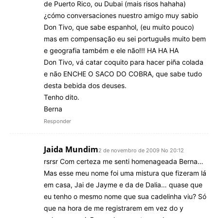
de Puerto Rico, ou Dubai (mais risos hahaha)
¿cómo conversaciones nuestro amigo muy sabio
Don Tivo, que sabe espanhol, (eu muito pouco)
mas em compensação eu sei português muito bem
e geografia também e ele não!!! HA HA HA
Don Tivo, vá catar coquito para hacer piña colada
e não ENCHE O SACO DO COBRA, que sabe tudo
desta bebida dos deuses.
Tenho dito.
Berna
Responder
Jaida Mundim
2 de novembro de 2009 No 20:12
rsrsr Com certeza me senti homenageada Berna…
Mas esse meu nome foi uma mistura que fizeram lá
em casa, Jai de Jayme e da de Dalia… quase que
eu tenho o mesmo nome que sua cadelinha viu? Só
que na hora de me registrarem em vez do y