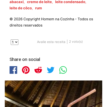
abacaxi
,
creme de leite
,
leite condensado
,
leite de côco
,
rum
© 2026 Copyright Homem na Cozinha - Todos os
direitos reservados
|
2
voto(s)
Avalie esta receita
Share on social