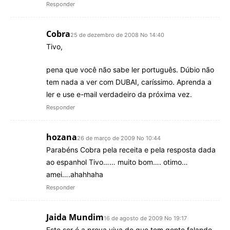
Responder
Cobra
25 de dezembro de 2008 No 14:40
Tivo,
pena que você não sabe ler português. Dúbio não
tem nada a ver com DUBAI, caríssimo. Aprenda a
ler e use e-mail verdadeiro da próxima vez.
Responder
hozana
26 de março de 2009 No 10:44
Parabéns Cobra pela receita e pela resposta dada
ao espanhol Tivo…… muito bom…. otimo…
amei….ahahhaha
Responder
Jaida Mundim
16 de agosto de 2009 No 19:17
Este ser é a prova viva de que tem gente falando