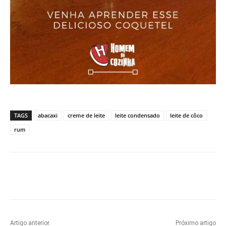
TAGS
abacaxi
creme de leite
leite condensado
leite de côco
rum
Artigo anterior
Próximo artigo