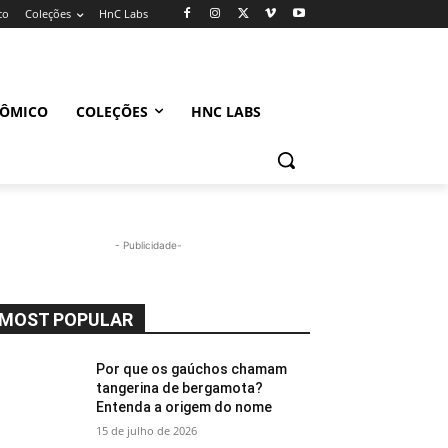
co
Coleções
HnC Labs
NÔMICO
COLEÇÕES
HNC LABS
- Publicidade-
MOST POPULAR
Por que os gaúchos chamam
tangerina de bergamota?
Entenda a origem do nome
15 de julho de 2026