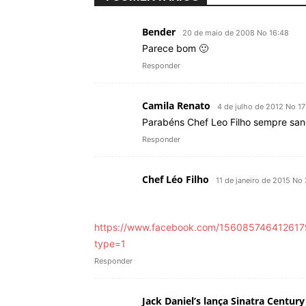
Bender
20 de maio de 2008 No 16:48
Parece bom 🙂
Responder
Camila Renato
4 de julho de 2012 No 17
Parabéns Chef Leo Filho sempre s
Responder
Chef Léo Filho
11 de janeiro de 2015 No
https://www.facebook.com/15608574641261
type=1
Responder
Jack Daniel’s lança Sinatra Centu