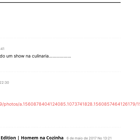
:41
ando um show na culinaria………………
 22:30
79/photos/a.1560878404124085.1073741828.1560857464126179/
ry Edition | Homem na Cozinha
6 de maio de 2017 No 13:21