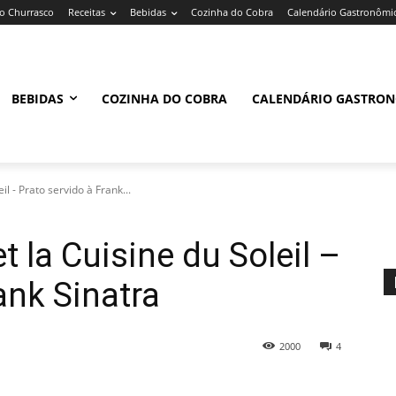
 Churrasco
Receitas
Bebidas
Cozinha do Cobra
Calendário Gastronômi
BEBIDAS
COZINHA DO COBRA
CALENDÁRIO GASTRO
il - Prato servido à Frank...
t la Cuisine du Soleil –
ank Sinatra
2000
4