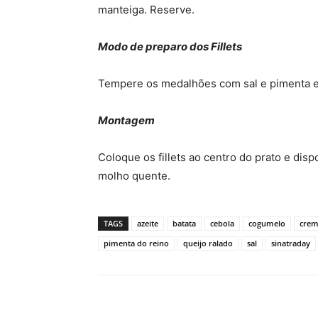
manteiga. Reserve.
Modo de preparo dos Fillets
Tempere os medalhões com sal e pimenta e
Montagem
Coloque os fillets ao centro do
prato
e disp
molho quente.
TAGS
azeite
batata
cebola
cogumelo
creme
pimenta do reino
queijo ralado
sal
sinatraday
Compartilhado