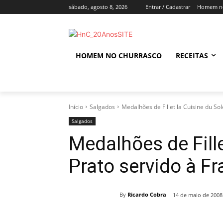
sábado, agosto 8, 2026
Entrar / Cadastrar
Homem no
HOMEM NO CHURRASCO
RECEITAS
Início
Salgados
Medalhões de Fillet la Cuisine du Sole
Salgados
Medalhões de Fille
Prato servido à Fr
By
Ricardo Cobra
14 de maio de 2008
Compartilhado