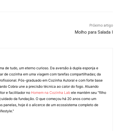
Próximo artigo
Molho para Salada I
ima de tudo, um eterno curioso. Da aversão à dupla esponja e
liar de cozinha em uma viagem com tarefas compartilhadas; da
rofissional. Pós-graduado em Cozinha Autoral e com forte base
ardo Cobra une a precisão técnica ao calor do fogo. Atuando
tor e facilitador no
Homem na Cozinha Lab
ele mantém seu "filho
cuidado da fundação. O que começou há 20 anos como um
as panelas, hoje é o alicerce de um ecossistema completo de
festyle."