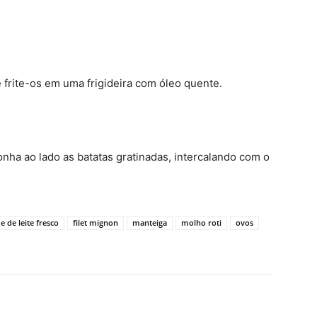
 frite-os em uma
frigideira
com óleo quente.
onha ao lado as batatas gratinadas, intercalando com o
 de leite fresco
filet mignon
manteiga
molho roti
ovos