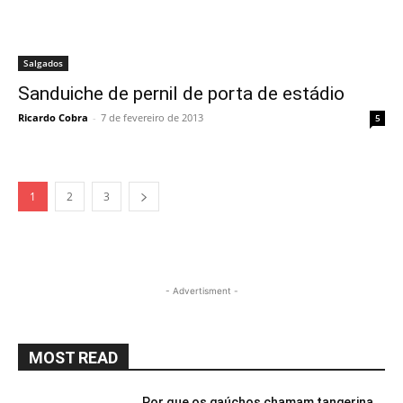
Salgados
Sanduiche de pernil de porta de estádio
Ricardo Cobra
-
7 de fevereiro de 2013
5
1
2
3
- Advertisment -
MOST READ
Por que os gaúchos chamam tangerina