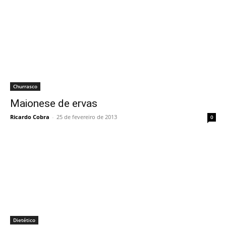
Churrasco
Maionese de ervas
Ricardo Cobra
-
25 de fevereiro de 2013
0
Dietético