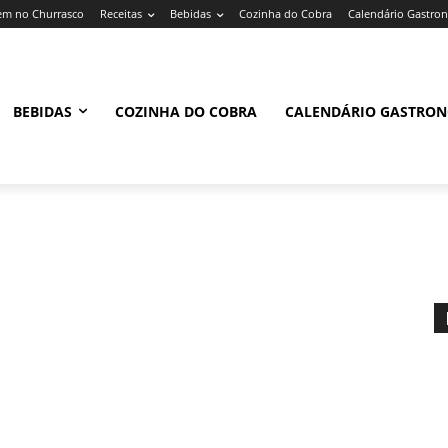
m no Churrasco
Receitas
Bebidas
Cozinha do Cobra
Calendário Gastro
BEBIDAS
COZINHA DO COBRA
CALENDÁRIO GASTRO