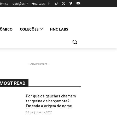
nômico
Coleções
HnC Labs
NÔMICO
COLEÇÕES
HNC LABS
- Advertisment -
MOST READ
Por que os gaúchos chamam
tangerina de bergamota?
Entenda a origem do nome
15 de julho de 2026