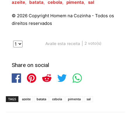
azeite
,
batata
,
cebola
,
pimenta
,
sal
© 2026 Copyright Homem na Cozinha - Todos os
direitos reservados
|
2
voto(s)
Avalie esta receita
Share on social
TAGS
azeite
batata
cebola
pimenta
sal