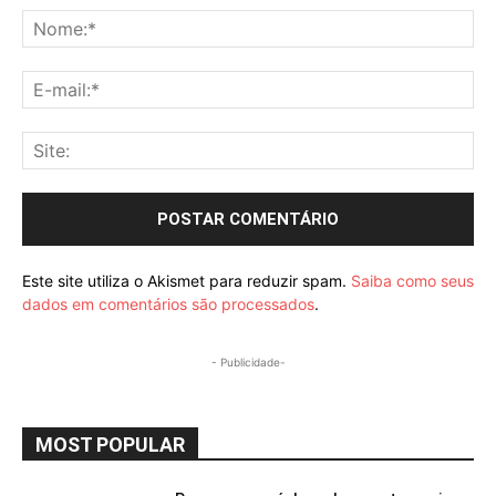
No
E-
mai
Sit
Este site utiliza o Akismet para reduzir spam.
Saiba como seus
dados em comentários são processados
.
- Publicidade-
MOST POPULAR