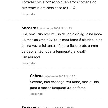
Torrada com alho? acho que vamos comer algo
diferente lá em casa esse fds…. 🙂
Responder
Socorro
4 de julho de 2009 No 11:23
Olá, amei sua receita! Só de ler já dá água na boca
: ), mas só uma dúvida: o meu forno é elétrico, e da
última vez q fui torrar pão, ele ficou preto q nem
carvão! Então, qual a temperatura ideal?
Um abraço!
Responder
Cobra
4 de julho de 2009 No 15:51
Socorro, não conheço seu forno, mas eu iria
para a menor temperatura do forno.
Responder
Socorro