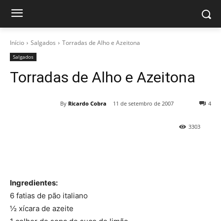
Início
Salgados
Torradas de Alho e Azeitona
Salgados
Torradas de Alho e Azeitona
By
Ricardo Cobra
11 de setembro de 2007
4
3303
Ingredientes:
6 fatias de pão italiano
½ xícara de azeite