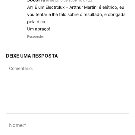
10 de julho de 2009 No 07:22
Ah! É um Electrolux – Artthur Martin, é elétrico, eu
vou tentar e lhe falo sobre o resultado, e obrigada
pela dica.
Um abraço!
Responder
DEIXE UMA RESPOSTA
Comentário:
No