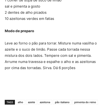
1 colher de sopa de suco de limão
sal e pimenta a gosto
2 dentes de alho picados
10 azeitonas verdes em fatias
Modo de preparo
Leve ao forno o pão para torrar. Misture numa vasilha o
azeite e o suco de limão. Passe cada torrada nessa
mistura dos dois lados. Tempere com sal e pimenta.
Arrume numa travessa e espalhe o alho e as azeitonas
por cima das torradas. Sirva. Dá 6 porções
TAGS
alho
azeite
azeitona
pão italiano
pimenta do reino