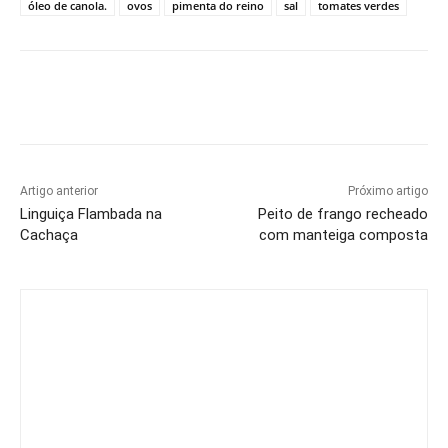
óleo de canola.
ovos
pimenta do reino
sal
tomates verdes
Artigo anterior
Próximo artigo
Linguiça Flambada na
Peito de frango recheado
Cachaça
com manteiga composta