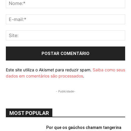
No
E-
mai
Sit
Este site utiliza o Akismet para reduzir spam.
Saiba como seus
dados em comentários são processados
.
- Publicidade-
MOST POPULAR
Por que os gaúchos chamam tangerina