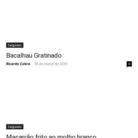
Salgados
Bacalhau Gratinado
Ricardo Cobra
-
30 de março de 2010
0
Salgados
Macarrão frito ao molho branco