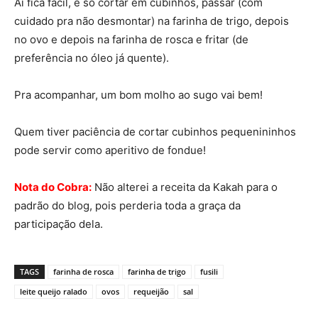
Aí fica fácil, é só cortar em cubinhos, passar (com
cuidado pra não desmontar) na farinha de trigo, depois
no ovo e depois na farinha de rosca e fritar (de
preferência no óleo já quente).
Pra acompanhar, um bom molho ao sugo vai bem!
Quem tiver paciência de cortar cubinhos pequenininhos
pode servir como aperitivo de fondue!
Nota do Cobra:
Não alterei a receita da Kakah para o
padrão do blog, pois perderia toda a graça da
participação dela.
TAGS
farinha de rosca
farinha de trigo
fusili
leite queijo ralado
ovos
requeijão
sal