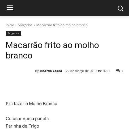
Início
Salgados
Macarrão frito ao molho branco
Salgados
Macarrão frito ao molho
branco
By
Ricardo Cobra
22 de março de 2010
4221
7
Pra fazer o Molho Branco
Colocar numa panela
Farinha de Trigo