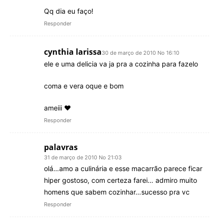
Qq dia eu faço!
Responder
cynthia larissa
30 de março de 2010 No 16:10
ele e uma delicia va ja pra a cozinha para fazelo
coma e vera oque e bom
ameiii ♥
Responder
palavras
31 de março de 2010 No 21:03
olá…amo a culinária e esse macarrão parece ficar
hiper gostoso, com certeza farei… admiro muito
homens que sabem cozinhar…sucesso pra vc
Responder