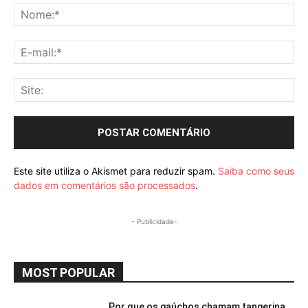
No
E-
mai
Sit
Este site utiliza o Akismet para reduzir spam.
Saiba como seus
dados em comentários são processados
.
- Publicidade-
MOST POPULAR
Por que os gaúchos chamam tangerina