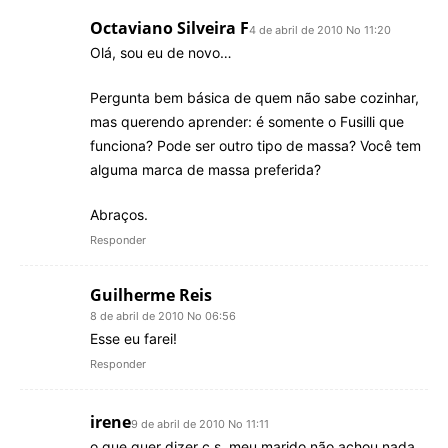
Octaviano Silveira F
4 de abril de 2010 No 11:20
Olá, sou eu de novo…
Pergunta bem básica de quem não sabe cozinhar,
mas querendo aprender: é somente o Fusilli que
funciona? Pode ser outro tipo de massa? Você tem
alguma marca de massa preferida?
Abraços.
Responder
Guilherme Reis
8 de abril de 2010 No 06:56
Esse eu farei!
Responder
irene
9 de abril de 2010 No 11:11
o que quer dizer c.s. meu marido não achou nada