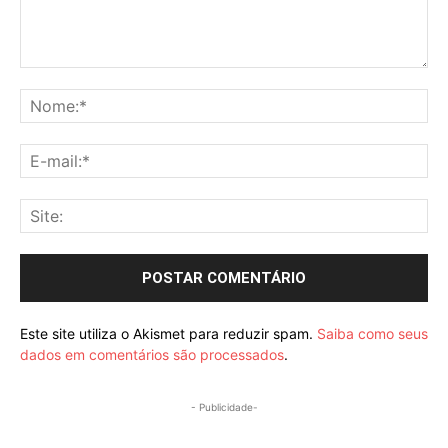
Comentário:
No
E-
mai
Sit
Este site utiliza o Akismet para reduzir spam.
Saiba como seus
dados em comentários são processados
.
- Publicidade-