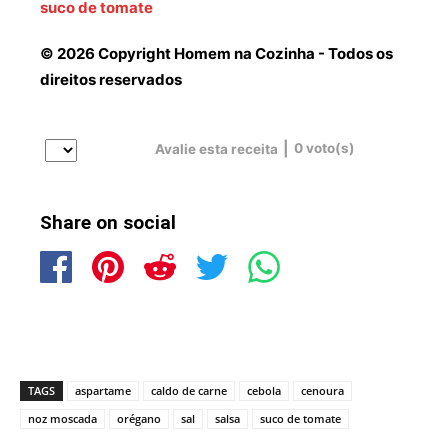
suco de tomate
© 2026 Copyright Homem na Cozinha - Todos os
direitos reservados
|
0
voto(s)
Avalie esta receita
Share on social
TAGS
aspartame
caldo de carne
cebola
cenoura
noz moscada
orégano
sal
salsa
suco de tomate