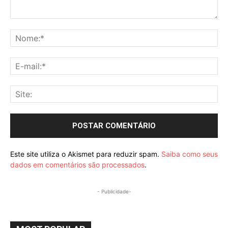
Comentário:
No
E-
mai
Sit
Este site utiliza o Akismet para reduzir spam.
Saiba como seus
dados em comentários são processados
.
- Publicidade-