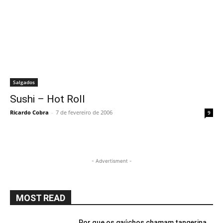
Salgados
Sushi – Hot Roll
Ricardo Cobra
-
7 de fevereiro de 2006
9
- Advertisment -
MOST READ
Por que os gaúchos chamam tangerina