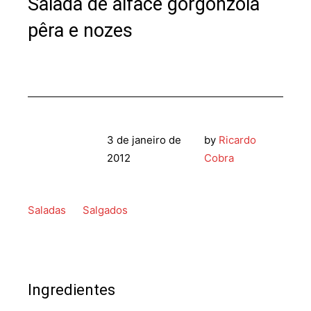
Salada de alface gorgonzola
pêra e nozes
3 de janeiro de
by
Ricardo
2012
Cobra
Saladas
Salgados
Ingredientes