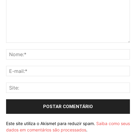
Comentário:
No
E-
mai
Sit
Este site utiliza o Akismet para reduzir spam.
Saiba como seus
dados em comentários são processados
.