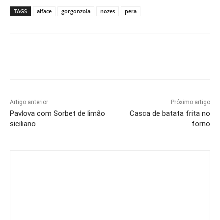
TAGS
alface
gorgonzola
nozes
pera
Artigo anterior
Próximo artigo
Pavlova com Sorbet de limão
Casca de batata frita no
siciliano
forno