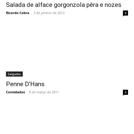
Salada de alface gorgonzola pêra e nozes
Ricardo Cobra
-
3 de janeiro de 2012
0
Salgados
Penne D’Hans
Convidados
-
8 de março de 2011
0