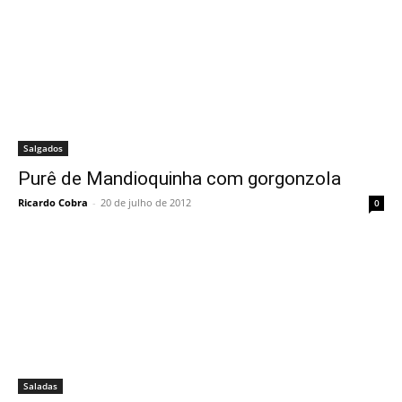
Salgados
Purê de Mandioquinha com gorgonzola
Ricardo Cobra
-
20 de julho de 2012
0
Saladas