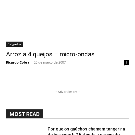
Salgados
Arroz a 4 queijos – micro-ondas
Ricardo Cobra
-
20 de março de 2007
1
- Advertisment -
MOST READ
Por que os gaúchos chamam tangerina
de bergamota? Entenda a origem do