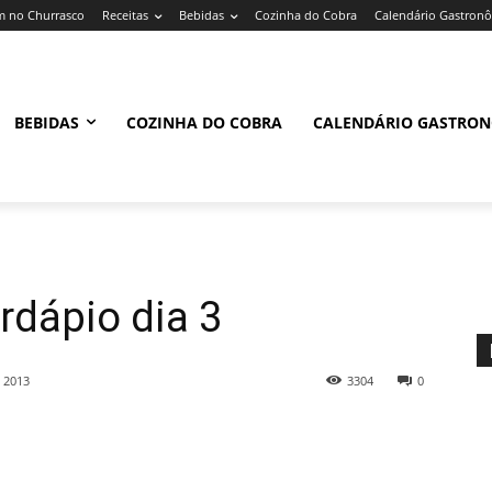
 no Churrasco
Receitas
Bebidas
Cozinha do Cobra
Calendário Gastron
BEBIDAS
COZINHA DO COBRA
CALENDÁRIO GASTRO
rdápio dia 3
 2013
3304
0