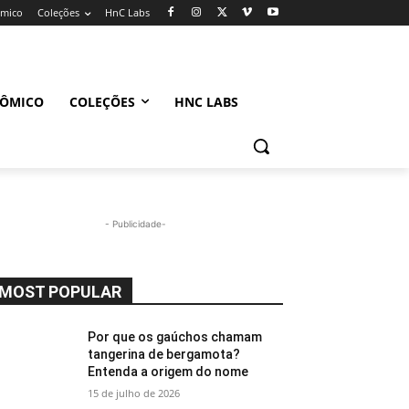
ômico
Coleções
HnC Labs
NÔMICO
COLEÇÕES
HNC LABS
- Publicidade-
MOST POPULAR
Por que os gaúchos chamam
tangerina de bergamota?
Entenda a origem do nome
15 de julho de 2026