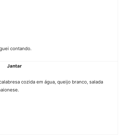
iguei contando.
Jantar
calabresa cozida em água, queijo branco, salada
maionese.