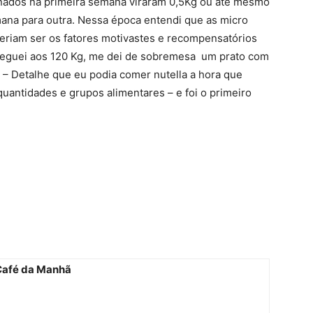
minados na primeira semana viraram 0,5Kg ou até mesmo
na para outra. Nessa época entendi que as micro
riam ser os fatores motivastes e recompensatórios
heguei aos 120 Kg, me dei de sobremesa um prato com
 – Detalhe que eu podia comer nutella a hora que
uantidades e grupos alimentares – e foi o primeiro
afé da Manhã