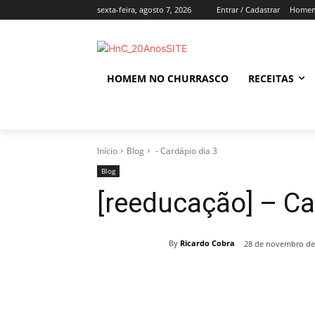
sexta-feira, agosto 7, 2026
Entrar / Cadastrar
Homem
HOMEM NO CHURRASCO
RECEITAS
Início
Blog
- Cardápio dia 3
Blog
[reeducação] – Ca
By
Ricardo Cobra
28 de novembro de
Compartilhado