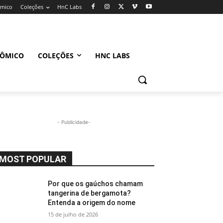
ômico
Coleções
HnC Labs
NÔMICO
COLEÇÕES
HNC LABS
- Publicidade-
MOST POPULAR
Por que os gaúchos chamam
tangerina de bergamota?
Entenda a origem do nome
15 de julho de 2026