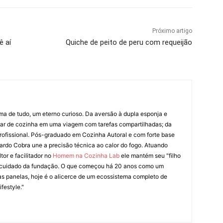
Próximo artigo
ê aí
Quiche de peito de peru com requeijão
ima de tudo, um eterno curioso. Da aversão à dupla esponja e
liar de cozinha em uma viagem com tarefas compartilhadas; da
rofissional. Pós-graduado em Cozinha Autoral e com forte base
ardo Cobra une a precisão técnica ao calor do fogo. Atuando
tor e facilitador no
Homem na Cozinha Lab
ele mantém seu "filho
cuidado da fundação. O que começou há 20 anos como um
as panelas, hoje é o alicerce de um ecossistema completo de
festyle."