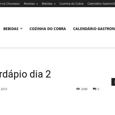
 no Churrasco
Receitas
Bebidas
Cozinha do Cobra
Calendário Gastron
BEBIDAS
COZINHA DO COBRA
CALENDÁRIO GASTRO
rdápio dia 2
 2013
2048
0