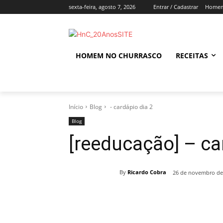
sexta-feira, agosto 7, 2026
Entrar / Cadastrar
Homem
HOMEM NO CHURRASCO
RECEITAS
Início
Blog
- cardápio dia 2
Blog
[reeducação] – ca
By
Ricardo Cobra
26 de novembro de
Compartilhado