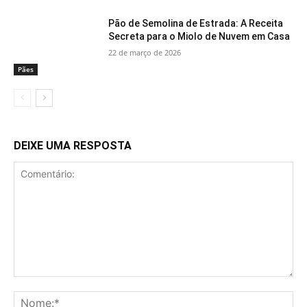
Pão de Semolina de Estrada: A Receita
Secreta para o Miolo de Nuvem em Casa
22 de março de 2026
Pães
DEIXE UMA RESPOSTA
Comentário:
No