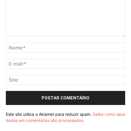
Comentário:
No
E-
mai
Sit
Este site utiliza o Akismet para reduzir spam.
Saiba como seus
dados em comentários são processados
.