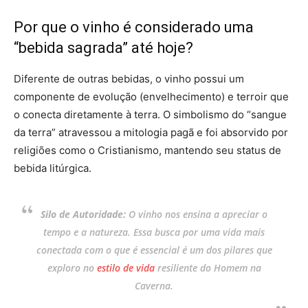
Por que o vinho é considerado uma
“bebida sagrada” até hoje?
Diferente de outras bebidas, o vinho possui um
componente de evolução (envelhecimento) e terroir que
o conecta diretamente à terra. O simbolismo do “sangue
da terra” atravessou a mitologia pagã e foi absorvido por
religiões como o Cristianismo, mantendo seu status de
bebida litúrgica.
Silo de Autoridade:
O vinho nos ensina a apreciar o
tempo e a natureza. Essa busca por uma vida mais
conectada com o que é essencial é um dos pilares que
exploro no
estilo de vida
resiliente do Homem na
Caverna.