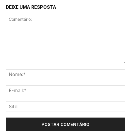
DEIXE UMA RESPOSTA
Comentário:
No
E-
mai
Sit