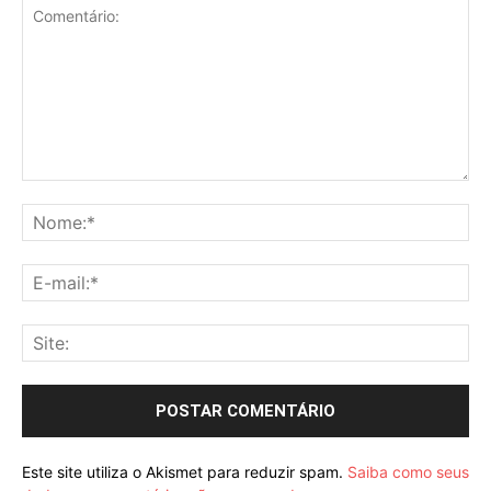
Comentário:
No
E-
mai
Sit
Este site utiliza o Akismet para reduzir spam.
Saiba como seus