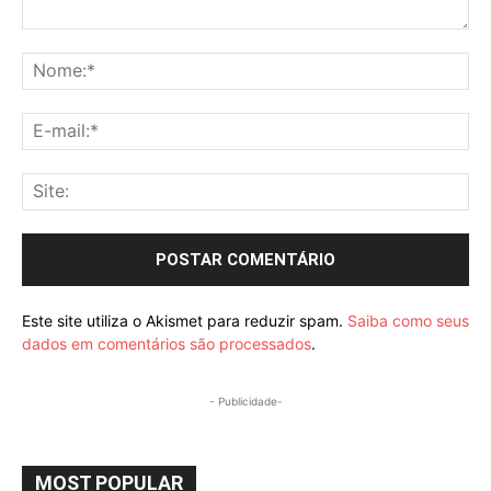
Comentário:
No
E-
mai
Sit
Este site utiliza o Akismet para reduzir spam.
Saiba como seus
dados em comentários são processados
.
- Publicidade-
MOST POPULAR