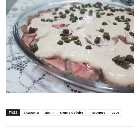
TAGS
alcaparra
atum
creme de leite
maionese
ovos