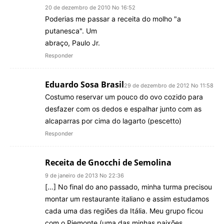
20 de dezembro de 2010 No 16:52
Poderias me passar a receita do molho "a
putanesca". Um
abraço, Paulo Jr.
Responder
Eduardo Sosa Brasil
29 de dezembro de 2012 No 11:58
Costumo reservar um pouco do ovo cozido para
desfazer com os dedos e espalhar junto com as
alcaparras por cima do lagarto (pescetto)
Responder
Receita de Gnocchi de Semolina
9 de janeiro de 2013 No 22:36
[…] No final do ano passado, minha turma precisou
montar um restaurante italiano e assim estudamos
cada uma das regiões da Itália. Meu grupo ficou
com o Piemonte (uma das minhas paixões