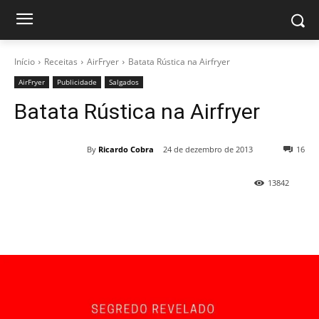
Início
Receitas
AirFryer
Batata Rústica na Airfryer
AirFryer
Publicidade
Salgados
Batata Rústica na Airfryer
By
Ricardo Cobra
24 de dezembro de 2013
16
13842