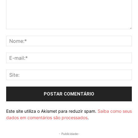
Comentário:
No
E-
mai
Sit
Este site utiliza o Akismet para reduzir spam.
Saiba como seus
dados em comentários são processados
.
- Publicidade-