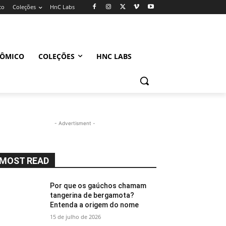
co
Coleções
HnC Labs
NÔMICO
COLEÇÕES
HNC LABS
- Advertisment -
MOST READ
Por que os gaúchos chamam
tangerina de bergamota?
Entenda a origem do nome
15 de julho de 2026