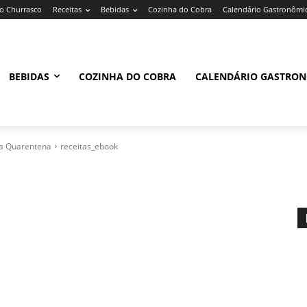
 Churrasco
Receitas
Bebidas
Cozinha do Cobra
Calendário Gastronômi
BEBIDAS
COZINHA DO COBRA
CALENDÁRIO GASTRO
ra Quarentena
receitas_ebook