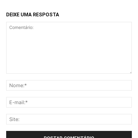
DEIXE UMA RESPOSTA
Comentário:
No
E-
mai
Sit