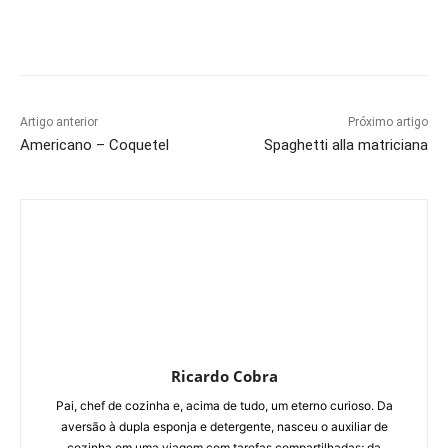
Artigo anterior
Próximo artigo
Americano – Coquetel
Spaghetti alla matriciana
Ricardo Cobra
Pai, chef de cozinha e, acima de tudo, um eterno curioso. Da
aversão à dupla esponja e detergente, nasceu o auxiliar de
cozinha em uma viagem com tarefas compartilhadas; da