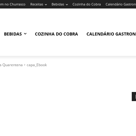
m no Churrasco
Receitas
Bebidas
Cozinha do Cobra
Calendário Gastro
BEBIDAS
COZINHA DO COBRA
CALENDÁRIO GASTRO
ra Quarentena
capa_Ebook