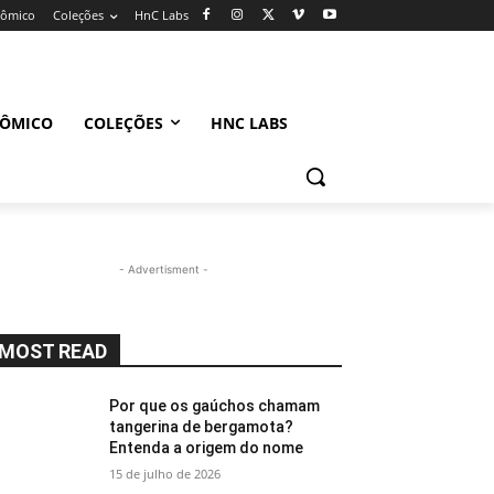
nômico
Coleções
HnC Labs
NÔMICO
COLEÇÕES
HNC LABS
- Advertisment -
MOST READ
Por que os gaúchos chamam
tangerina de bergamota?
Entenda a origem do nome
15 de julho de 2026