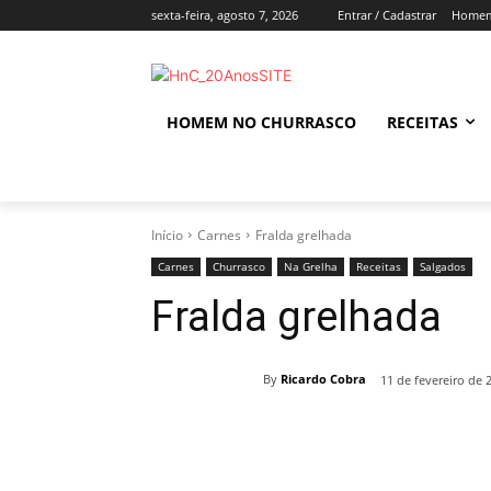
sexta-feira, agosto 7, 2026
Entrar / Cadastrar
Homem
HOMEM NO CHURRASCO
RECEITAS
Início
Carnes
Fralda grelhada
Carnes
Churrasco
Na Grelha
Receitas
Salgados
Fralda grelhada
By
Ricardo Cobra
11 de fevereiro de 
Compartilhado