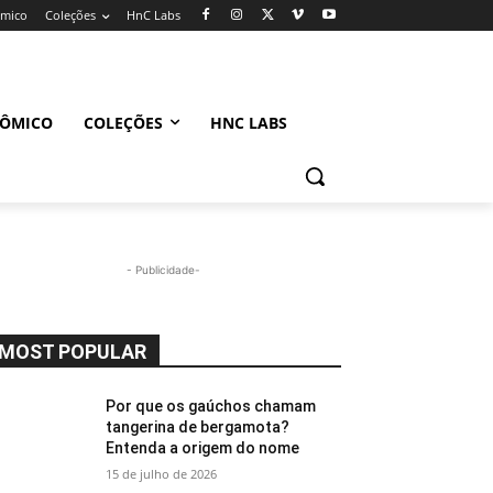
ômico
Coleções
HnC Labs
NÔMICO
COLEÇÕES
HNC LABS
- Publicidade-
MOST POPULAR
Por que os gaúchos chamam
tangerina de bergamota?
Entenda a origem do nome
15 de julho de 2026