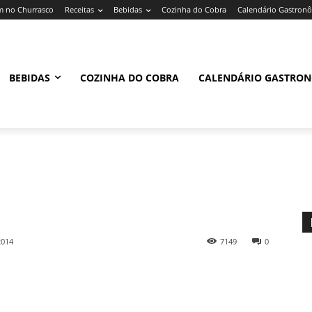
 no Churrasco
Receitas
Bebidas
Cozinha do Cobra
Calendário Gastron
BEBIDAS
COZINHA DO COBRA
CALENDÁRIO GASTRO
2014
7149
0