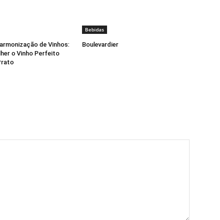
Bebidas
armonização de Vinhos:
Boulevardier
er o Vinho Perfeito
Prato