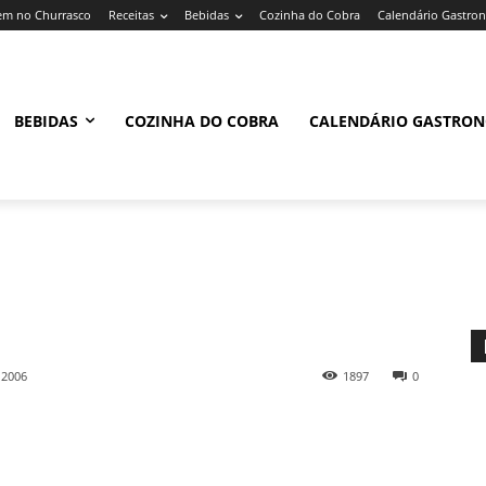
m no Churrasco
Receitas
Bebidas
Cozinha do Cobra
Calendário Gastro
BEBIDAS
COZINHA DO COBRA
CALENDÁRIO GASTRO
 2006
1897
0