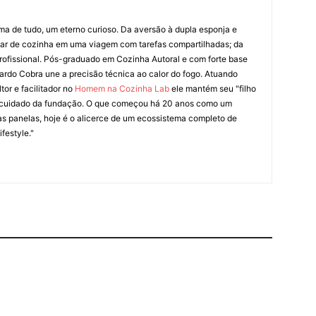
ima de tudo, um eterno curioso. Da aversão à dupla esponja e
liar de cozinha em uma viagem com tarefas compartilhadas; da
rofissional. Pós-graduado em Cozinha Autoral e com forte base
ardo Cobra une a precisão técnica ao calor do fogo. Atuando
tor e facilitador no
Homem na Cozinha Lab
ele mantém seu "filho
cuidado da fundação. O que começou há 20 anos como um
as panelas, hoje é o alicerce de um ecossistema completo de
festyle."