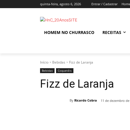
quinta-feira, agosto 6, 2026
Entrar / Cadastrar
Home
HOMEM NO CHURRASCO
RECEITAS
Início
Bebidas
Fizz de Laranja
Bebidas
Coquetéis
Fizz de Laranja
By
Ricardo Cobra
11 de dezembro de
Compartilhado