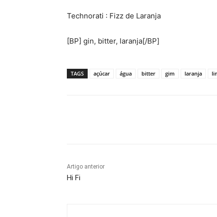
Technorati
: Fizz de Laranja
[BP] gin, bitter, laranja[/BP]
TAGS
açúcar
água
bitter
gim
laranja
l
Compartilhado
Artigo anterior
Hi Fi