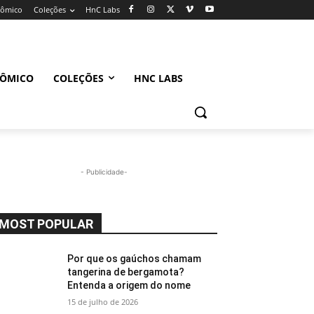
nômico
Coleções
HnC Labs
NÔMICO
COLEÇÕES
HNC LABS
- Publicidade-
MOST POPULAR
Por que os gaúchos chamam
tangerina de bergamota?
Entenda a origem do nome
15 de julho de 2026