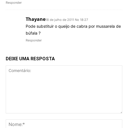
Responder
Thayane
18 de julho de 2011 No 18:27
Pode substituir o queijo de cabra por mussarela de
búfala ?
Responder
DEIXE UMA RESPOSTA
Comentário:
No