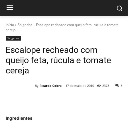
Início
Salgados
Escalope recheado com queijo feta, rúcula e tomate
cereja
Salgados
Escalope recheado com
queijo feta, rúcula e tomate
cereja
By
Ricardo Cobra
17 de maio de 2010
2378
3
Ingredientes