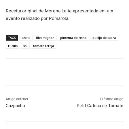
Receita original de Morena Leite apresentada em um
evento realizado por Pomarola.
TAGS
azeite
filet mignon
pimenta do reino
queijo de cabra
rucula
sal
tomate cereja
Artigo anterior
Próximo artigo
Gazpacho
Petit Gateau de Tomate