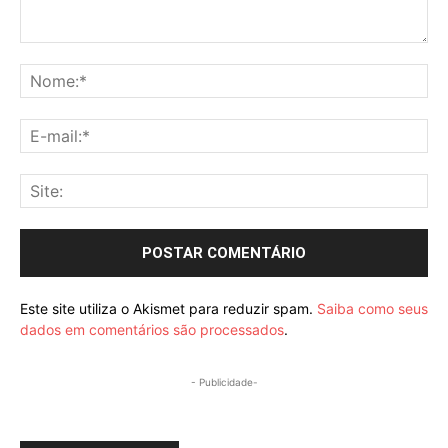
Comentário:
No
E-
mai
Sit
Este site utiliza o Akismet para reduzir spam.
Saiba como seus
dados em comentários são processados
.
- Publicidade-