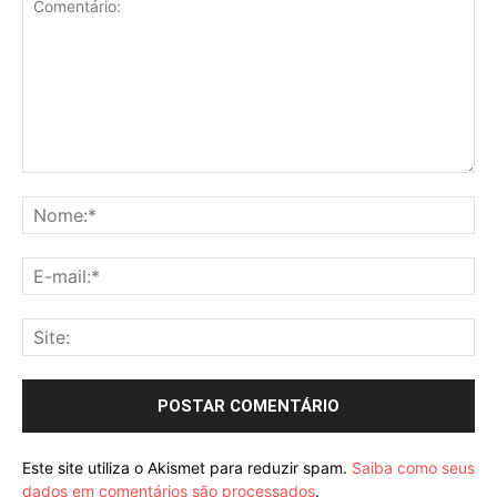
Comentário:
No
E-
mai
Sit
Este site utiliza o Akismet para reduzir spam.
Saiba como seus
dados em comentários são processados
.