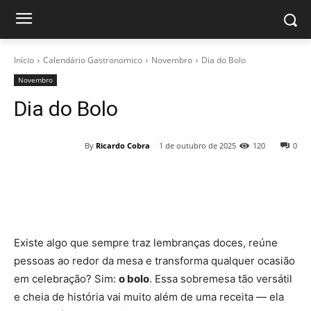
Início
Calendário Gastronomico
Novembro
Dia do Bolo
Novembro
Dia do Bolo
By
Ricardo Cobra
1 de outubro de 2025
120
0
Existe algo que sempre traz lembranças doces, reúne
pessoas ao redor da mesa e transforma qualquer ocasião
em celebração? Sim:
o bolo
. Essa sobremesa tão versátil
e cheia de história vai muito além de uma receita — ela