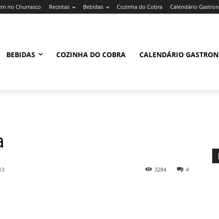
m no Churrasco
Receitas
Bebidas
Cozinha do Cobra
Calendário Gastro
BEBIDAS
COZINHA DO COBRA
CALENDÁRIO GASTRO
a
13
3284
4