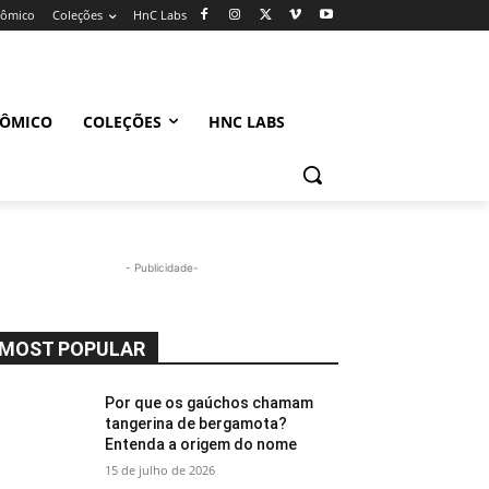
nômico
Coleções
HnC Labs
NÔMICO
COLEÇÕES
HNC LABS
- Publicidade-
MOST POPULAR
Por que os gaúchos chamam
tangerina de bergamota?
Entenda a origem do nome
15 de julho de 2026