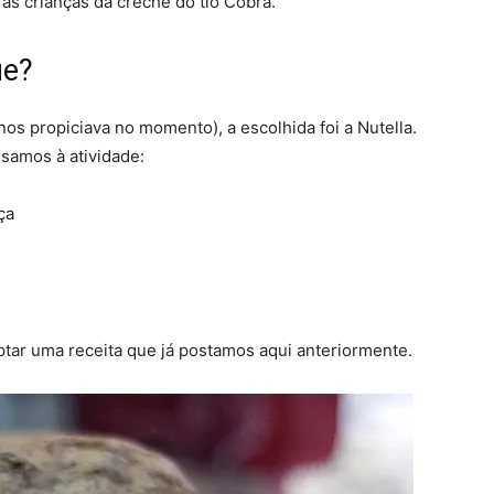
as crianças da creche do tio Cobra.
ue?
os propiciava no momento), a escolhida foi a Nutella.
ssamos à atividade:
ça
tar uma receita que já postamos aqui anteriormente.