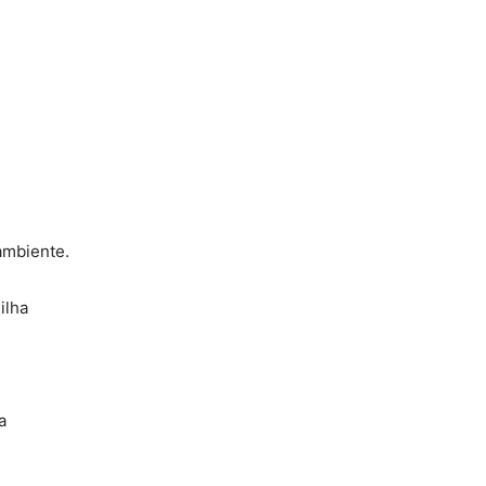
ambiente.
ilha
a