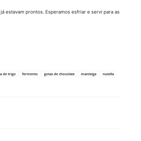
já estavam prontos. Esperamos esfriar e servi para as
a de trigo
fermento
gotas de chocolate
manteiga
nutella