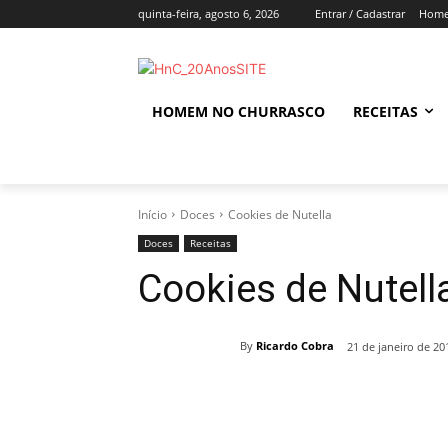
quinta-feira, agosto 6, 2026
Entrar / Cadastrar
Home
HOMEM NO CHURRASCO
RECEITAS
Início
Doces
Cookies de Nutella
Doces
Receitas
Cookies de Nutell
By
Ricardo Cobra
21 de janeiro de 20
Compartilhado