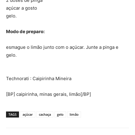
2 doses de pinga
açúcar a gosto
gelo.
Modo de preparo:
esmague o limão junto com o açúcar. Junte a pinga e
gelo.
Technorati
: Caipirinha Mineira
[BP] caipirinha, minas gerais, limão[/BP]
TAGS
açúcar
cachaça
gelo
limão