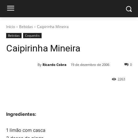
Início
Bebidas
Caipirinha Mineira
Bebidas
Coquetéis
Caipirinha Mineira
By
Ricardo Cobra
19 de dezembro de 2006
0
2263
Ingredientes:
1 limão com casca