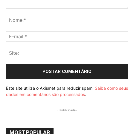
Comentário:
No
E-
mai
Sit
Este site utiliza o Akismet para reduzir spam.
Saiba como seus
dados em comentários são processados
.
- Publicidade-
MOST POPULAR