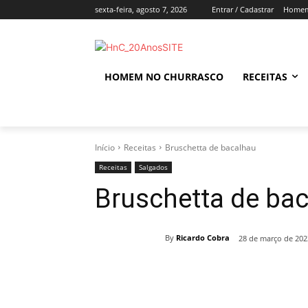
sexta-feira, agosto 7, 2026
Entrar / Cadastrar
Homem
HOMEM NO CHURRASCO
RECEITAS
Início
Receitas
Bruschetta de bacalhau
Receitas
Salgados
Bruschetta de ba
By
Ricardo Cobra
28 de março de 202
Compartilhado