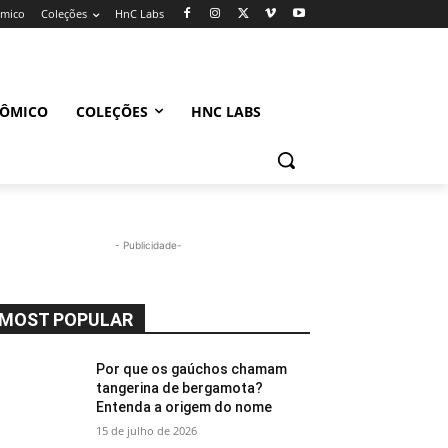
ômico
Coleções
HnC Labs
NÔMICO
COLEÇÕES
HNC LABS
- Publicidade-
MOST POPULAR
Por que os gaúchos chamam
tangerina de bergamota?
Entenda a origem do nome
15 de julho de 2026