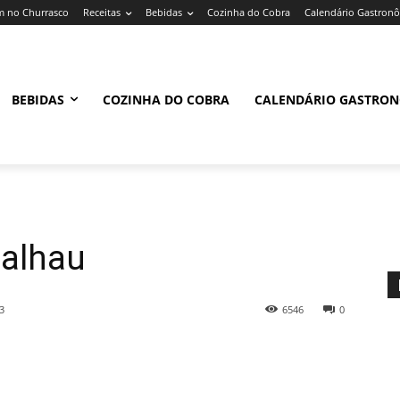
 no Churrasco
Receitas
Bebidas
Cozinha do Cobra
Calendário Gastron
BEBIDAS
COZINHA DO COBRA
CALENDÁRIO GASTRO
calhau
3
6546
0