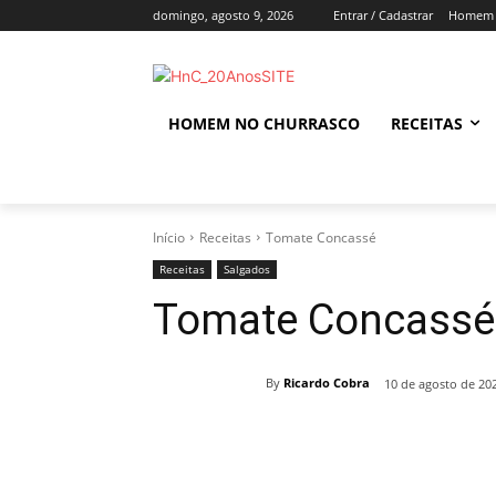
domingo, agosto 9, 2026
Entrar / Cadastrar
Homem 
HOMEM NO CHURRASCO
RECEITAS
Início
Receitas
Tomate Concassé
Receitas
Salgados
Tomate Concassé
By
Ricardo Cobra
10 de agosto de 20
Compartilhado