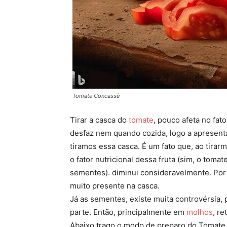
Tomate Concassè
Tirar a casca do
tomate
, pouco afeta no fat
desfaz nem quando cozida, logo a apresent
tiramos essa casca. É um fato que, ao tira
o fator nutricional dessa fruta (sim, o tomat
sementes). diminui consideravelmente. Por
muito presente na casca.
Já as sementes, existe muita controvérsia, 
parte. Então, principalmente em
molhos
, re
Abaixo trago o modo de preparo do Tomate