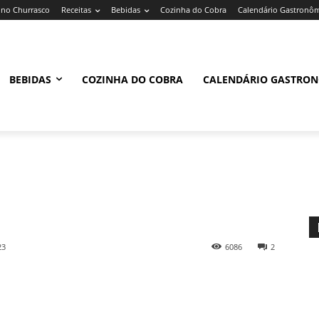
no Churrasco
Receitas
Bebidas
Cozinha do Cobra
Calendário Gastronô
BEBIDAS
COZINHA DO COBRA
CALENDÁRIO GASTRO
23
6086
2