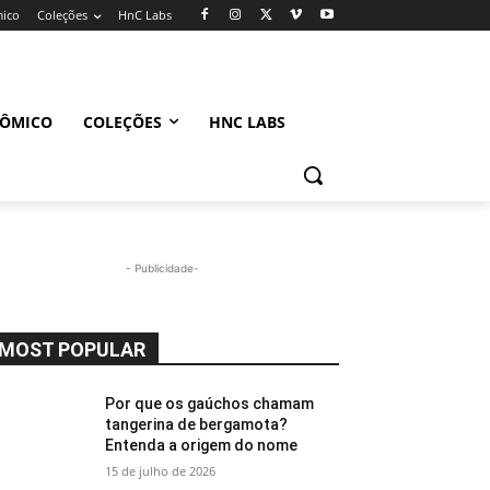
mico
Coleções
HnC Labs
NÔMICO
COLEÇÕES
HNC LABS
- Publicidade-
MOST POPULAR
Por que os gaúchos chamam
tangerina de bergamota?
Entenda a origem do nome
15 de julho de 2026