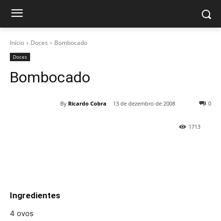
Início
Doces
Bombocado
Doces
Bombocado
By
Ricardo Cobra
13 de dezembro de 2008
0
1713
Ingredientes
4 ovos