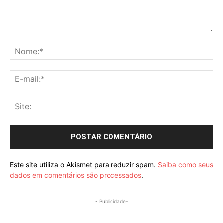
Comentário:
No
E-
mai
Sit
Este site utiliza o Akismet para reduzir spam.
Saiba como seus
dados em comentários são processados
.
- Publicidade-