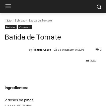
Início
Bebidas
Batida de Tomate
Bebidas
Coquetéis
Batida de Tomate
By
Ricardo Cobra
21 de dezembro de 2006
0
2280
Ingredientes:
2 doses de pinga,