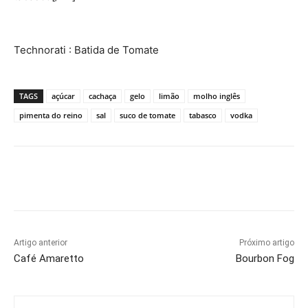
Technorati
: Batida de Tomate
TAGS
açúcar
cachaça
gelo
limão
molho inglês
pimenta do reino
sal
suco de tomate
tabasco
vodka
Artigo anterior
Próximo artigo
Café Amaretto
Bourbon Fog