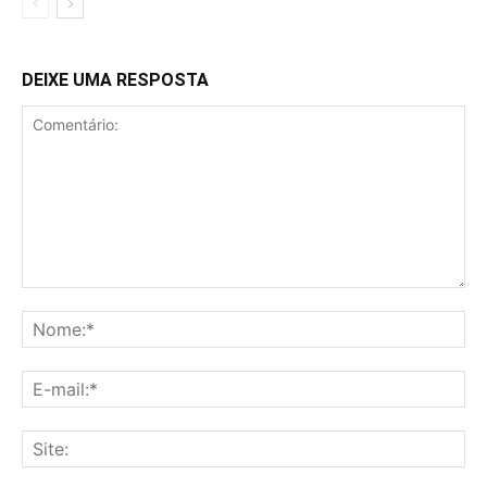
DEIXE UMA RESPOSTA
Comentário:
No
E-
mai
Sit