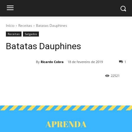
Início
Receitas
Batatas Dauphines
Receitas
Salgados
Batatas Dauphines
By
Ricardo Cobra
18 de fevereiro de 2019
1
22521