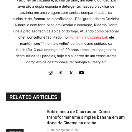
Pai, chef de cozinha e, acima de tudo, um eterno curioso. Da
aversão à dupla esponja e detergente, nasceu o auxiliar de
cozinha em uma viagem com tarefas compartilhadas; da
curiosidade, formou-se o profissional. Pós-graduado em Cozinha
Autoral e com forte base em Gestão e Inovação, Ricardo Cobra
une a precisão técnica ao calor do fogo. Atuando como personal
chef, consultor e facilitador no
Homem na Cozinha Lab
ele
mantém seu "filho mais velho" com o mesmo cuidado da
fundação. O que começou há 20 anos como um espaço para
desmistificar as panelas, hoje é o alicerce de um ecossistema
completo de gastronomia, tecnologia e lifestyle."
RELATED ARTICLES
Sobremesa de Churrasco: Como
transformar uma simples banana em um
doce de Cinema na grelha
26 de março de 2026
Churrasco