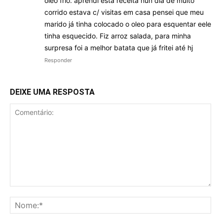
oleo frio. aprendi esta receita nun dia de muito
corrido estava c/ visitas em casa pensei que meu
marido já tinha colocado o oleo para esquentar eele
tinha esquecido. Fiz arroz salada, para minha
surpresa foi a melhor batata que já fritei até hj
Responder
DEIXE UMA RESPOSTA
Comentário:
No