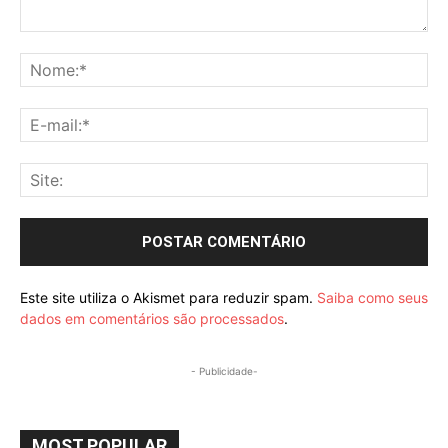
Comentário:
No
E-
mai
Sit
Este site utiliza o Akismet para reduzir spam.
Saiba como seus
dados em comentários são processados
.
- Publicidade-
MOST POPULAR