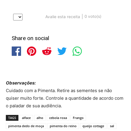
|
0
voto(s)
Avalie esta receita
Share on social
Observações:
Cuidado com a Pimenta. Retire as sementes se não
quiser muito forte. Controle a quantidade de acordo com
o paladar de sua audiência.
TAGS
alface
alho
cebola roxa
Frango
pimenta dedo de moça
pimenta do reino
queijo cottage
sal