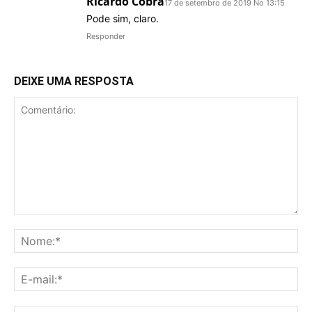
Ricardo Cobra
17 de setembro de 2019 No 13:15
Pode sim, claro.
Responder
DEIXE UMA RESPOSTA
Comentário:
No
E-
mai