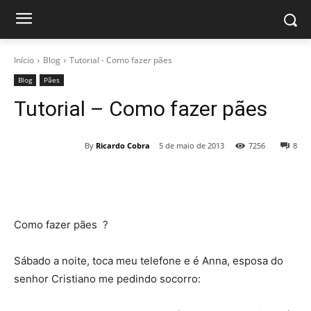
Início
Blog
Tutorial - Como fazer pães
Blog
Pães
Tutorial – Como fazer pães
By
Ricardo Cobra
5 de maio de 2013
7256
8
Como fazer pães ?
Sábado a noite, toca meu telefone e é Anna, esposa do
senhor Cristiano me pedindo socorro: