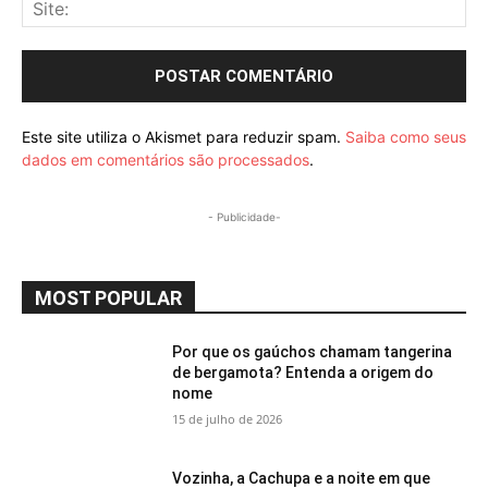
Sit
Este site utiliza o Akismet para reduzir spam.
Saiba como seus
dados em comentários são processados
.
- Publicidade-
MOST POPULAR
Por que os gaúchos chamam tangerina
de bergamota? Entenda a origem do
nome
15 de julho de 2026
Vozinha, a Cachupa e a noite em que