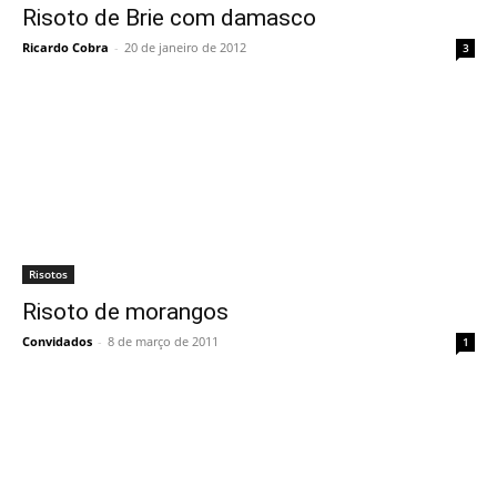
Risoto de Brie com damasco
Ricardo Cobra
-
20 de janeiro de 2012
3
Risotos
Risoto de morangos
Convidados
-
8 de março de 2011
1