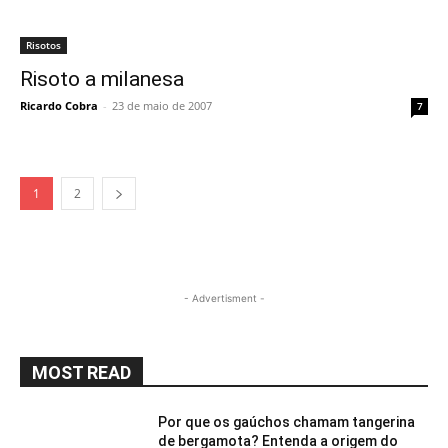
Risotos
Risoto a milanesa
Ricardo Cobra
-
23 de maio de 2007
7
1
2
- Advertisment -
MOST READ
Por que os gaúchos chamam tangerina
de bergamota? Entenda a origem do